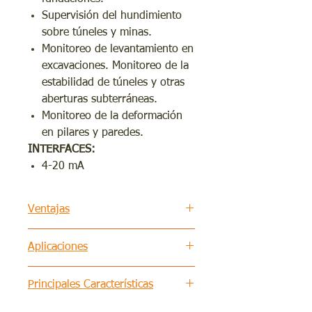
Supervisión del hundimiento
sobre túneles y minas.
Monitoreo de levantamiento en
excavaciones. Monitoreo de la
estabilidad de túneles y otras
aberturas subterráneas.
Monitoreo de la deformación
en pilares y paredes.
INTERFACES:
4-20 mA
Ventajas
Beneficios clave
Aplicaciones
Están dimensionados para
acomodar rangos de medición
Los extensómetros se utilizan
Principales Características
de hasta 300 mm (3,9” ) con
para medir los movimientos del
una longitude 100 metros.
suelo y la roca a lo largo de un
Rango estándar:
hasta 300 mm