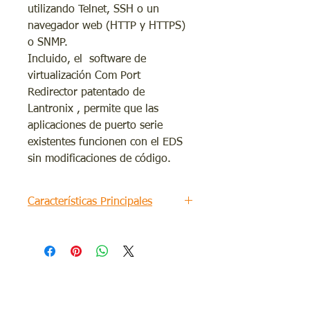
utilizando Telnet, SSH o un
navegador web (HTTP y HTTPS)
o SNMP.
Incluido, el software de
virtualización Com Port
Redirector patentado de
Lantronix , permite que las
aplicaciones de puerto serie
existentes funcionen con el EDS
sin modificaciones de código.
Características Principales
Conecte rápidamente cualquier
dispositivo con un puerto serie
a la red utilizando una sólida
seguridad de nivel empresarial
SSH o SSL