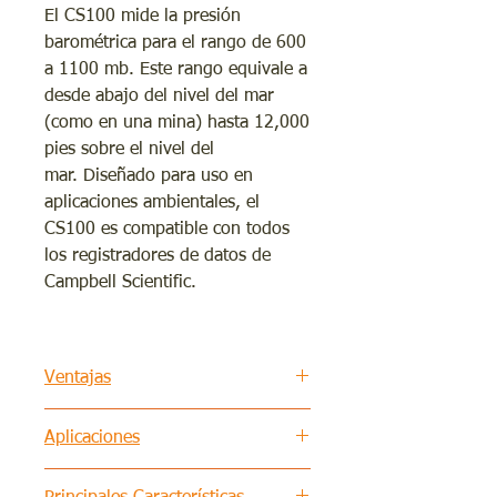
El CS100 mide la presión
barométrica para el rango de 600
a 1100 mb. Este rango equivale a
desde abajo del nivel del mar
(como en una mina) hasta 12,000
pies sobre el nivel del
mar. Diseñado para uso en
aplicaciones ambientales, el
CS100 es compatible con todos
los registradores de datos de
Campbell Scientific.
Ventajas
Adecuado para montar en
Aplicaciones
armarios Campbell Scientific
Bajo consumo de energía
Medir la presión barométrica