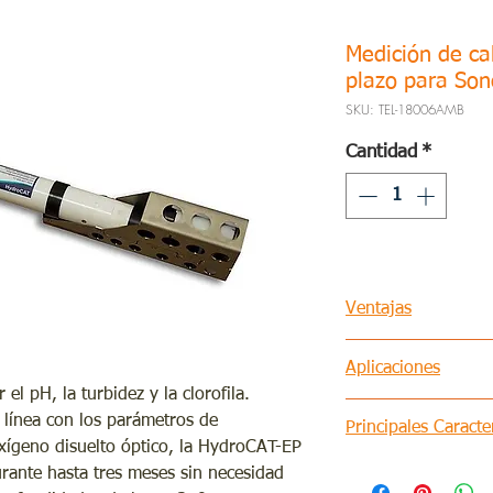
Medición de ca
plazo para So
SKU: TEL-18006AMB
Cantidad
*
Ventajas
Aplicaciones
Bajo coste de ad
 pH, la turbidez y la clorofila.
anuales, una gar
Elaboración de p
línea con los parámetros de
Principales Caracter
intervenciones 
Estudios de ríos
xígeno disuelto óptico, la HydroCAT-EP
menor coste de 
Monitoreo de co
longitud
: 722 m
rante hasta tres meses sin necesidad
vida del instrum
Estudios de agu